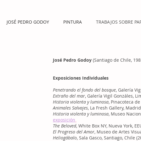
JOSÉ PEDRO GODOY
PINTURA
TRABAJOS SOBRE PA
José Pedro Godoy
(Santiago de Chile, 198
Exposiciones Individuales
Penetrando el fondo del bosque
, Galería Vi
Extraño del mar
, Galería Vigil Gonzáles, L
Historia violenta y luminosa
, Pinacoteca de
Animales Salvajes
, La Fresh Gallery, Madri
Historia violenta y luminosa
, Museo Naciona
exposición
The Beloved
, White Box NY, Nueva York, E
El Progreso del Amor
, Museo de Artes Visua
Heliogábalo
, Sala Gasco, Santiago, Chile (