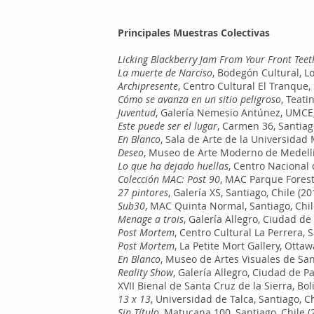
Principales Muestras Colectivas
Licking Blackberry Jam From Your Front Teet
La muerte de Narciso
, Bodegón Cultural, Lo
Archipresente
, Centro Cultural El Tranque, 
Cómo se avanza en un sitio peligroso
, Teati
Juventud
, Galería Nemesio Antúnez, UMCE,
Este puede ser el lugar
, Carmen 36, Santiag
En Blanco
, Sala de Arte de la Universidad
Deseo
, Museo de Arte Moderno de Medellí
Lo que ha dejado huellas
, Centro Nacional
Colección MAC: Post 90
, MAC Parque Foresta
27 pintores
, Galería XS, Santiago, Chile (20
Sub30
, MAC Quinta Normal, Santiago, Chil
Menage a trois
, Galería Allegro, Ciudad 
Post Mortem
, Centro Cultural La Perrera, S
Post Mortem
, La Petite Mort Gallery, Otta
En Blanco
, Museo de Artes Visuales de San
Reality Show
, Galería Allegro, Ciudad de 
XVII Bienal de Santa Cruz de la Sierra, Bol
13 x 13
, Universidad de Talca, Santiago, Ch
Sin Título
, Matucana 100, Santiago, Chile (